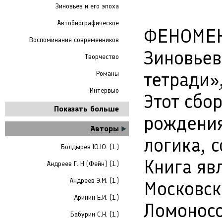
Зиновьев и его эпоха
Автобиографическое
ФЕНОМЕН 
Воспоминания современников
Зиновьев
Творчество
тетради»
Романы
Интервью
Этот сбо
Показать больше
рождения
Авторы
логика, 
Болдырев Ю.Ю. (1)
Книга яв
Андреев Г. Н (Фейн) (1)
Андреев Э.М. (1)
Московск
Аринин Е.И. (1)
Ломоносо
Бабурин С.Н. (1)