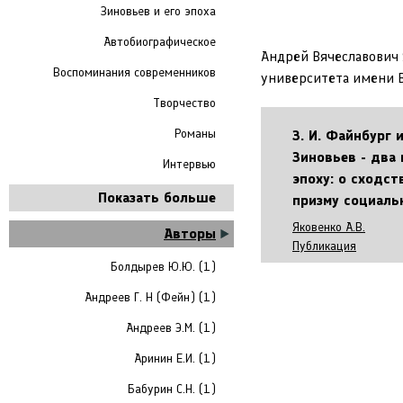
Зиновьев и его эпоха
Автобиографическое
Андрей Вячеславович 
Воспоминания современников
университета имени В
Творчество
Романы
З. И. Файнбург и
Зиновьев - два 
Интервью
эпоху: о сходст
Показать больше
призму социаль
Яковенко А.В.
Авторы
Публикация
Болдырев Ю.Ю. (1)
Андреев Г. Н (Фейн) (1)
Андреев Э.М. (1)
Аринин Е.И. (1)
Бабурин С.Н. (1)