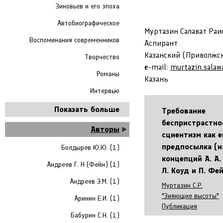
Зиновьев и его эпоха
Автобиографическое
Муртазин Салават Раи
Воспоминания современников
Аспирант
Казанский (Приволжс
Творчество
e-mail:
murtazin.salaw
Романы
Казань
Интервью
Показать больше
Требование
беспристрастно
Авторы
сциентизм как е
предпосылка (н
Болдырев Ю.Ю. (1)
концепций А. А.
Андреев Г. Н (Фейн) (1)
Л. Коуд и П. Фе
Андреев Э.М. (1)
Муртазин С.Р.
"Зияющие высоты"
Аринин Е.И. (1)
Публикация
Бабурин С.Н. (1)