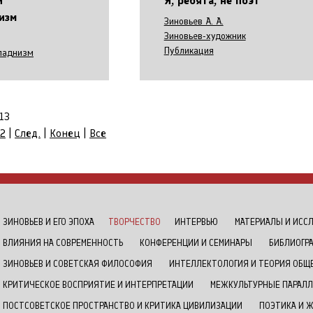
и
Я, ребята, не поэт
изм
Зиновьев А. А.
Зиновьев-художник
Публикация
паднизм
13
2
|
След.
|
Конец
|
Все
ЗИНОВЬЕВ И ЕГО ЭПОХА
ТВОРЧЕСТВО
ИНТЕРВЬЮ
МАТЕРИАЛЫ И ИСС
ВЛИЯНИЯ НА СОВРЕМЕННОСТЬ
КОНФЕРЕНЦИИ И СЕМИНАРЫ
БИБЛИОГР
ЗИНОВЬЕВ И СОВЕТСКАЯ ФИЛОСОФИЯ
ИНТЕЛЛЕКТОЛОГИЯ И ТЕОРИЯ ОБЩ
КРИТИЧЕСКОЕ ВОСПРИЯТИЕ И ИНТЕРПРЕТАЦИИ
МЕЖКУЛЬТУРНЫЕ ПАРАЛЛ
ПОСТСОВЕТСКОЕ ПРОСТРАНСТВО И КРИТИКА ЦИВИЛИЗАЦИИ
ПОЭТИКА И 