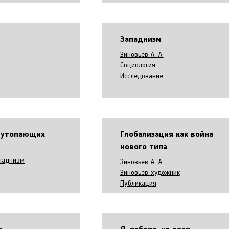
Западнизм
Зиновьев А. А.
Социология
Исследование
 утопающих
Глобализация как война
нового типа
паднизм
Зиновьев А. А.
Зиновьев-художник
Публикация