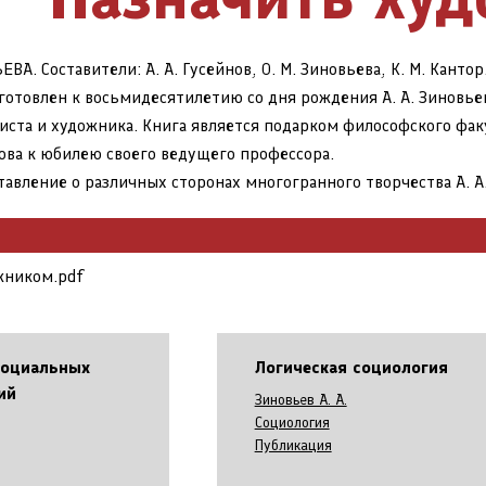
А. Составители: А. А. Гусейнов, О. М. Зиновьева, К. М. Кантор
готовлен к восьмидесятилетию со дня рождения А. А. Зиновье
иста и художника. Книга является подарком философского фак
сова к юбилею своего ведущего профессора.
тавление о различных сторонах многогранного творчества А. А
жником.pdf
социальных
Логическая социология
ий
Зиновьев А. А.
Социология
Публикация