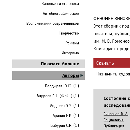
Зиновьев и его эпоха
Автобиографическое
ФЕНОМЕН ЗИНОВЬЕВ
Воспоминания современников
Этот сборник под
Творчество
писателя, публиц
им. М. В. Ломоно
Романы
Книга дает предс
Интервью
Скачать
Показать больше
Назначить худо
Авторы
Болдырев Ю.Ю. (1)
Андреев Г. Н (Фейн) (1)
Состояние 
исследован
Андреев Э.М. (1)
Зиновьев А. А.
Аринин Е.И. (1)
Социология
Бабурин С.Н. (1)
Публикация