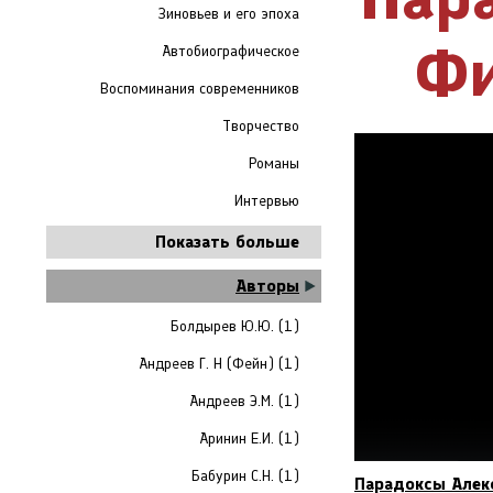
Зиновьев и его эпоха
Фи
Автобиографическое
Воспоминания современников
Творчество
Романы
Интервью
Показать больше
Авторы
Болдырев Ю.Ю. (1)
Андреев Г. Н (Фейн) (1)
Андреев Э.М. (1)
Аринин Е.И. (1)
Бабурин С.Н. (1)
Парадоксы Алек