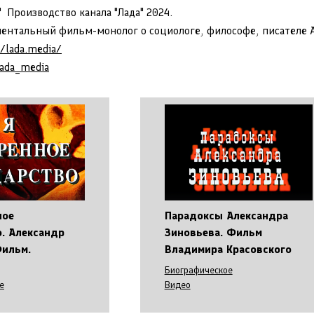
" Производство канала "Лада" 2024.
ентальный фильм-монолог о социологе, философе, писателе А
//lada.media/
lada_media
ное
Парадоксы Александра
о. Александр
Зиновьева. Фильм
Фильм.
Владимира Красовского
Биографическое
е
Видео