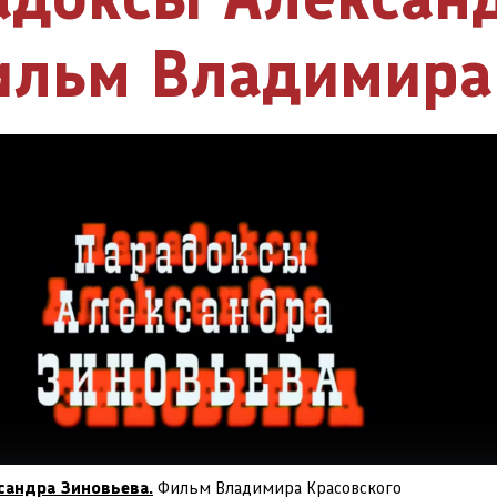
льм Владимира 
сандра Зиновьева.
Фильм Владимира Красовского