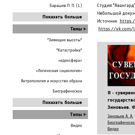
Студия "Авангард
Барашев П. П. (1)
Небольшой докум
Показать больше
Источник
https:
Темы
https://vk.com/
"Зияющие высоты"
"Катастройка"
«идеосфера»
«Логическая социология»
Антропология и искусство образа
Биографическое
Я - суверен
государств
Показать больше
Зиновьев. 
Типы
Зиновьев А. А.
Биографическо
Видео
Видео