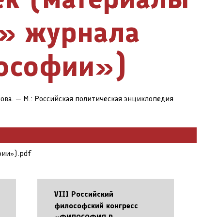
а» журнала
ософии»)
йнова. — М.: Российская политическая энциклопедия
фии»).pdf
VIII Российский
философский конгресс