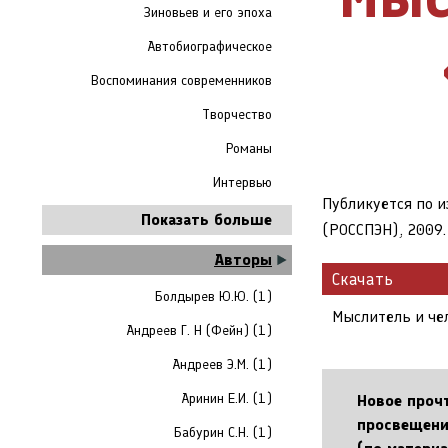
Зиновьев и его эпоха
Автобиографическое
Воспоминания современников
Творчество
Романы
Интервью
Публикуется по и
Показать больше
(РОССПЭН), 2009. 
Авторы
Скачать
Болдырев Ю.Ю. (1)
Мыслитель и че
Андреев Г. Н (Фейн) (1)
Андреев Э.М. (1)
Аринин Е.И. (1)
Новое проч
просвещения
Бабурин С.Н. (1)