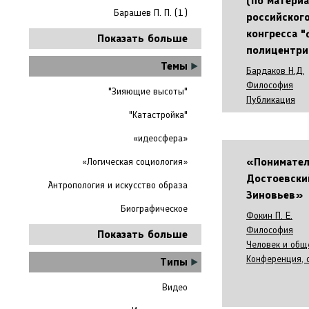
(по материа
Барашев П. П. (1)
российског
конгресса 
Показать больше
полицентри
Темы
Бардаков Н.Д.
Философия
"Зияющие высоты"
Публикация
"Катастройка"
«идеосфера»
«Понимател
«Логическая социология»
Достоевски
Антропология и искусство образа
Зиновьев»
Биографическое
Фокин П. Е.
Философия
Показать больше
Человек и общ
Конференция, 
Типы
Видео