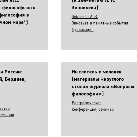
лам VIII
(к 100-летию А. А.
о философского
Зиновьева)
"философия в
Зябликов А. В.
чном мире")
Зиновьев и памятные события
Публикация
и России:
Мыслитель и человек
й, Бердяев,
(материалы «круглого
стола» журнала «Вопросы
философии»)
Биографическое
ество
Конференция, семинар
семинар