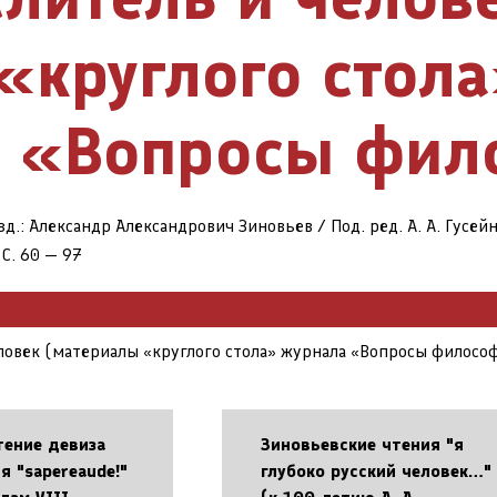
«круглого стол
«Вопросы фил
зд.: Александр Александрович Зиновьев / Под. ред. А. А. Гусе
С. 60 — 97
ловек (материалы «круглого стола» журнала «Вопросы филосо
тение девиза
Зиновьевские чтения "я
 "sapereaude!"
глубоко русский человек…"