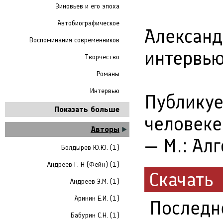
Зиновьев и его эпоха
Автобиографическое
Александ
Воспоминания современников
интервью
Творчество
Романы
Интервью
Публикуе
Показать больше
человеке 
Авторы
— М.: Алг
Болдырев Ю.Ю. (1)
Андреев Г. Н (Фейн) (1)
Скачать
Андреев Э.М. (1)
Аринин Е.И. (1)
Последн
Бабурин С.Н. (1)