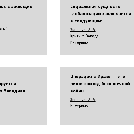
сь с зияющих
Социальная сущность
глобализации заключается
в следующем: ...
оты"
Зиновьев А. А.
Критика Запада
Интервью
Операция в Ираке — это
ируется
лишь эпизод бесконечной
ем Западная
войны
Зиновьев А. А.
Интервью