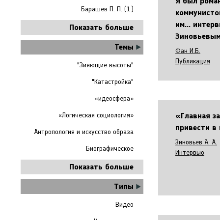
Я был рома
Барашев П. П. (1)
коммунисто
им... интерв
Показать больше
Зиновьевы
Темы
Фан И.Б.
Публикация
"Зияющие высоты"
"Катастройка"
«идеосфера»
«Главная з
«Логическая социология»
привести в
Антропология и искусство образа
Зиновьев А. А.
Биографическое
Интервью
Показать больше
Типы
Видео