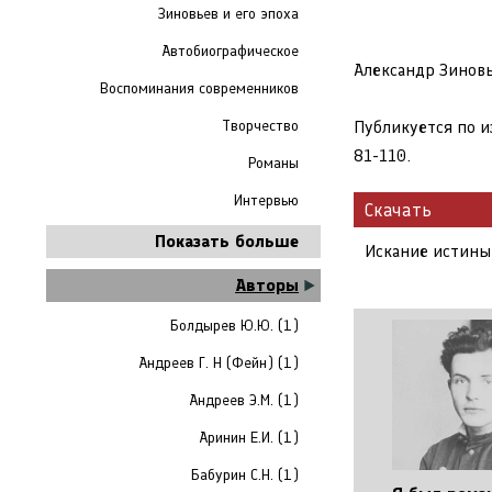
Зиновьев и его эпоха
Автобиографическое
Александр Зиновь
Воспоминания современников
Творчество
Публикуется по и
81-110.
Романы
Интервью
Скачать
Показать больше
Искание истины
Авторы
Болдырев Ю.Ю. (1)
Андреев Г. Н (Фейн) (1)
Андреев Э.М. (1)
Аринин Е.И. (1)
Бабурин С.Н. (1)