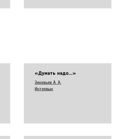
«Думать надо...»
Зиновьев А. А.
Интервью