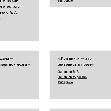
нтическим
Интервью
м и остался
ью с А. А.
м
адача —
«Мои книги — это
 порядок мозги»
живопись в прозе»
Зиновьев А. А.
Зиновьев-художник
Интервью